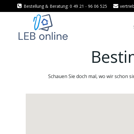
Zum
Bestellung & Beratung: 0 49 21 - 96 06 525
vertri
Inhalt
springen
Besti
Schauen Sie doch mal, wo wir schon si