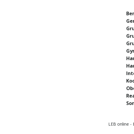
Ber
Ge
Gr
Gr
Gr
Gy
Hau
Ha
In
Ko
Ob
Rea
So
LEB online -