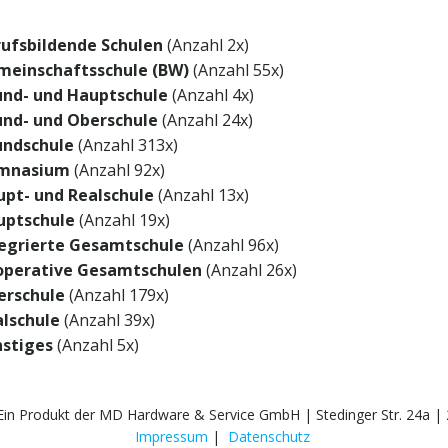
ufsbildende Schulen
(Anzahl 2x)
meinschaftsschule (BW)
(Anzahl 55x)
und- und Hauptschule
(Anzahl 4x)
und- und Oberschule
(Anzahl 24x)
undschule
(Anzahl 313x)
mnasium
(Anzahl 92x)
pt- und Realschule
(Anzahl 13x)
uptschule
(Anzahl 19x)
tegrierte Gesamtschule
(Anzahl 96x)
operative Gesamtschulen
(Anzahl 26x)
erschule
(Anzahl 179x)
lschule
(Anzahl 39x)
nstiges
(Anzahl 5x)
 Ein Produkt der MD Hardware & Service GmbH | Stedinger Str. 24a 
Impressum
|
Datenschutz