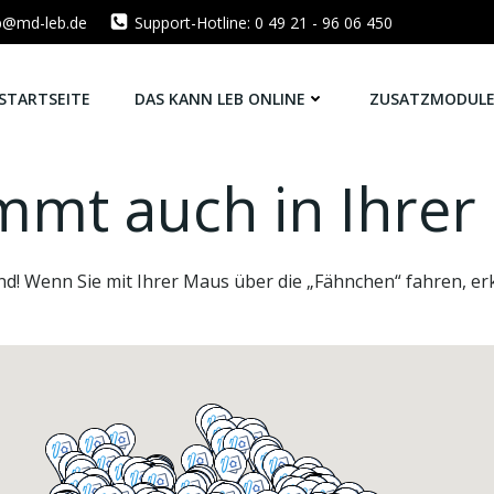
eb@md-leb.de
Support-Hotline: 0 49 21 - 96 06 450
STARTSEITE
DAS KANN LEB ONLINE
ZUSATZMODUL
mmt auch in Ihrer
nd! Wenn Sie mit Ihrer Maus über die „Fähnchen“ fahren, e