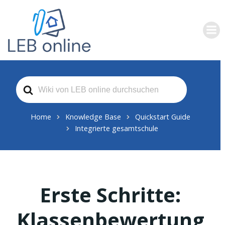
Zum
Inhalt
springen
Search
For
Home
Knowledge Base
Quickstart Guide
Integrierte gesamtschule
Erste Schritte:
Klassenbewertung