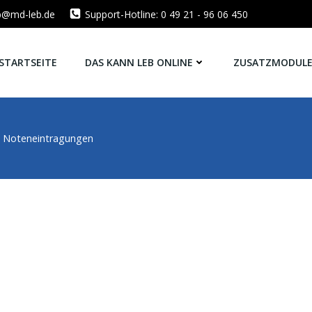
eb@md-leb.de
Support-Hotline: 0 49 21 - 96 06 450
STARTSEITE
DAS KANN LEB ONLINE
ZUSATZMODUL
Noteneintragungen