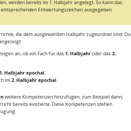
rden, werden bereits im 1. Halbjahr angelegt. So kann das
em entsprechenden Entwertungszeichen ausgegeben
rrichte, die dem ausgewählten Halbjahr zugeordnet sind. Do
ngezeigt.
eigen an, ob ein Fach für das
1. Halbjahr
oder das
2.
1. Halbjahr epochal
.
ach im
2. Halbjahr epochal
.
en
weitere Kompetenzen hinzufügen, zum Beispiel dann,
richt bereits existierte. Diese Kompetenzen stehen
fügung.