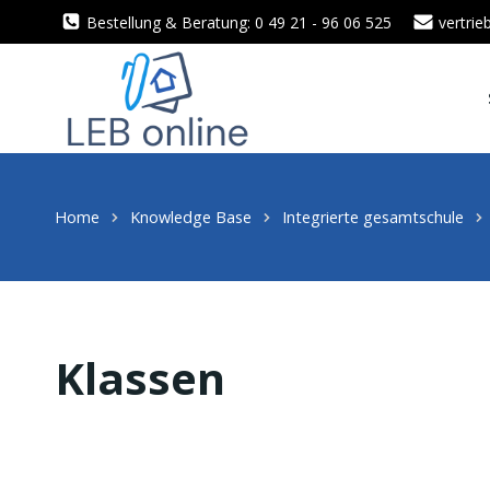
Zum
Bestellung & Beratung: 0 49 21 - 96 06 525
vertri
Inhalt
springen
Home
Knowledge Base
Integrierte gesamtschule
Klassen