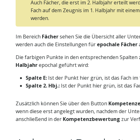
Auch Fächer, die erst im 2. Halbjahr erteilt we
Fach auf dem Zeugnis im 1. Halbjahr mit ein
werden.
Im Bereich
Fächer
sehen Sie die Übersicht aller Unte
werden auch die Einstellungen für
epochale Fächer
a
Die farbigen Punkte in den entsprechenden Spalten z
Halbjahr
epochal geführt wird:
Spalte E:
Ist der Punkt hier grün, ist das Fach im
Spalte 2. Hbj.:
Ist der Punkt hier grün, ist das F
Zusätzlich können Sie über den Button
Kompetenz
wenn diese erst angelegt wurden, nachdem der Unter
anschließend in der
Kompetenzbewertung
zur Ver