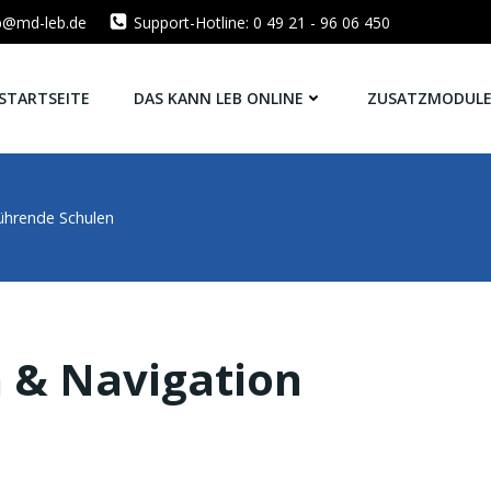
eb@md-leb.de
Support-Hotline: 0 49 21 - 96 06 450
STARTSEITE
DAS KANN LEB ONLINE
ZUSATZMODUL
ührende Schulen
n & Navigation