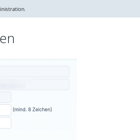
nistration.
zen