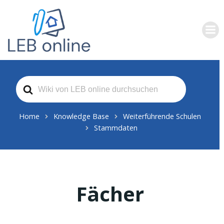
Zum
Inhalt
springen
Search
For
Home
Knowledge Base
Weiterführende Schulen
Stammdaten
Fächer