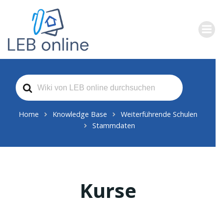
Zum
Inhalt
springen
Search
For
Home
Knowledge Base
Weiterführende Schulen
Stammdaten
Kurse